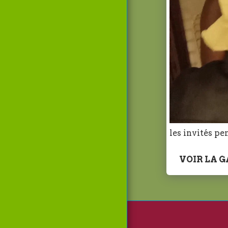
Galerie
Notre Menus
Contact
les invités pe
VOIR LA 
Page D'accueil
Cours 
Chercher Un Chef Cuis