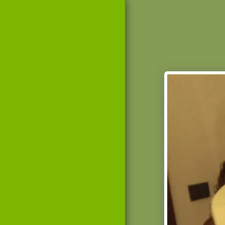
Chef
Sarah
Marr
akech
Page D'accueil
Cours De Cuisine
À Marrakech
Obtenez Votre
Chef Cuisinière
Personnel
Programme