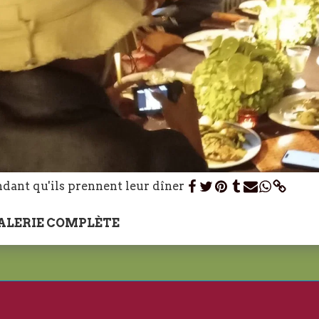
ndant qu'ils prennent leur dîner
GALERIE COMPLÈTE
De Cuisine À Marrakech
Trouver Un Chef À Domicile 
inière À Domicile A Marrakech
Programme
Galerie