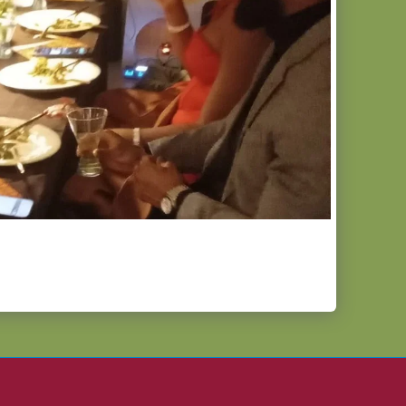
Marrakech
Cuisinière À Domicile À Marrakech
Notre Menus
Sélections
Contact